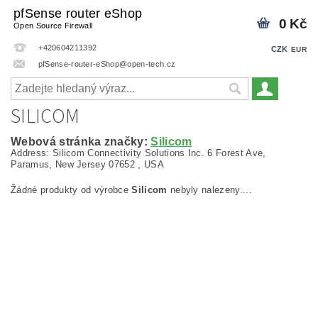
pfSense router eShop
0 Kč
Open Source Firewall
+420604211392
CZK
EUR
pfSense-router-eShop@open-tech.cz
SILICOM
Webová stránka značky:
Silicom
Address: Silicom Connectivity Solutions Inc. 6 Forest Ave,
Paramus, New Jersey 07652 , USA
Žádné produkty od výrobce
Silicom
nebyly nalezeny....