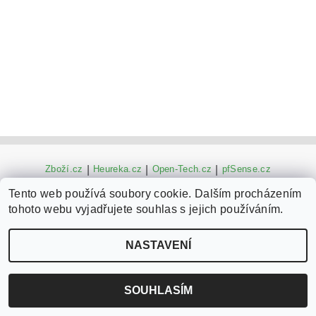
Zboží.cz
|
Heureka.cz
|
Open-Tech.cz
|
pfSense.cz
Tento web používá soubory cookie. Dalším procházením
tohoto webu vyjadřujete souhlas s jejich používáním.
2026 ©
pfSense router eShop
, všechna práva vyhrazena
Vytvořil Shoptet
NASTAVENÍ
SOUHLASÍM