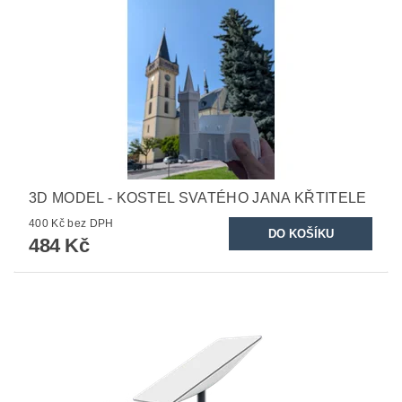
3D MODEL - KOSTEL SVATÉHO JANA KŘTITELE
400 Kč bez DPH
484 Kč