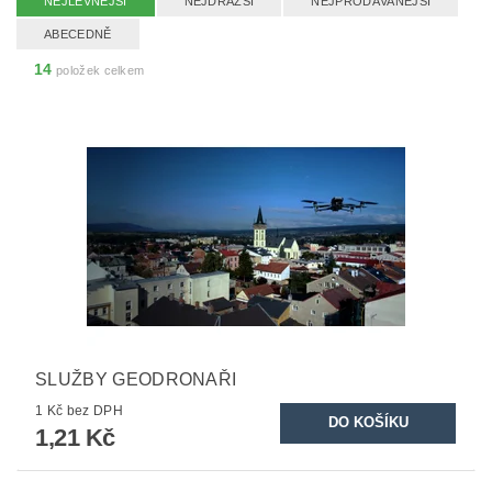
NEJLEVNĚJŠÍ
NEJDRAŽŠÍ
NEJPRODÁVANĚJŠÍ
ABECEDNĚ
14
položek celkem
SLUŽBY GEODRONAŘI
1 Kč bez DPH
1,21 Kč