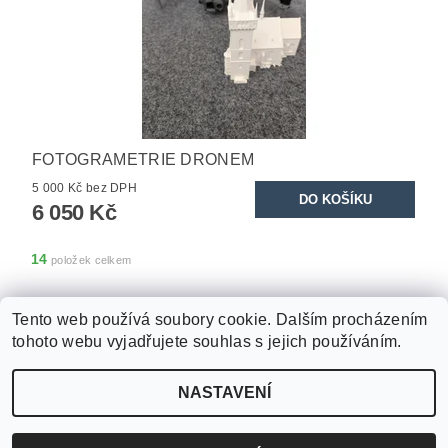
FOTOGRAMETRIE DRONEM
5 000 Kč bez DPH
6 050 Kč
14
položek celkem
Tento web používá soubory cookie. Dalším procházením
tohoto webu vyjadřujete souhlas s jejich používáním.
Zboží.cz
|
Heureka.cz
|
Open-Tech.cz
|
pfSense.cz
NASTAVENÍ
2026 ©
pfSense router eShop
, všechna práva vyhrazena