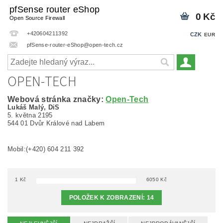
pfSense router eShop
0 Kč
Open Source Firewall
+420604211392
CZK
EUR
pfSense-router-eShop@open-tech.cz
OPEN-TECH
Webová stránka značky:
Open-Tech
Lukáš Malý, DiS
5. května 2195
544 01 Dvůr Králové nad Labem
Mobil:(+420) 604 211 392
1
Kč
6050
Kč
POLOŽEK K ZOBRAZENÍ:
14