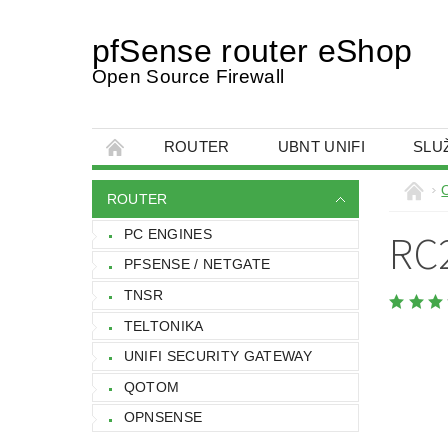
pfSense router eShop
Open Source Firewall
ROUTER
UBNT UNIFI
SLU
OBCHODNÍ PODMÍNKY
NAPIŠTE NÁM
ROUTER
RC
PC ENGINES
PFSENSE / NETGATE
TNSR
TELTONIKA
UNIFI SECURITY GATEWAY
QOTOM
OPNSENSE