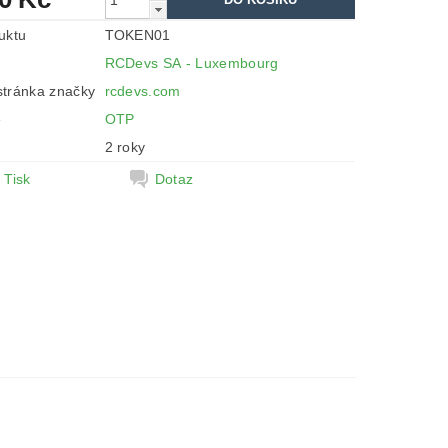
uktu
TOKEN01
RCDevs SA - Luxembourg
tránka značky
rcdevs.com
e
OTP
2 roky
Tisk
Dotaz