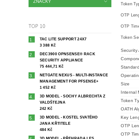
ZNAČKY
Token Ty
OTP Lengt
TOP 10
OTP Time
Token See
TAC LITE SUPPORT 24X7
3 388 Kč
Security
DEC3900 OPNSENSE® RACK
Compon
SECURITY APPLIANCE
75 444,71 Kč
Standar
NETGATE NEXUS - MULTI-INSTANCE
Operati
MANAGEMENT FOR PFSENSE+
Size
1 452 Kč
Internal
3D MODEL - SOCHY ALBRECHTA Z
Token T
VALDŠTEJNA
242 Kč
OATH Al
Key Len
3D MODEL - KOSTEL SVATÉHO
JANA KŘTITELE
OTP Len
484 Kč
OTP Tim
3D MODEL - PŘEHRADA LES