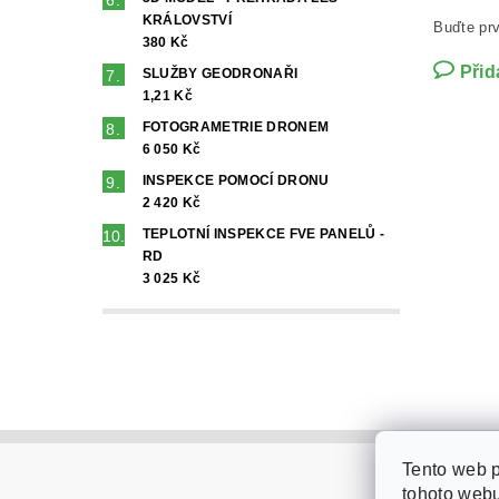
KRÁLOVSTVÍ
Buďte prv
380 Kč
Přid
SLUŽBY GEODRONAŘI
1,21 Kč
FOTOGRAMETRIE DRONEM
6 050 Kč
INSPEKCE POMOCÍ DRONU
2 420 Kč
TEPLOTNÍ INSPEKCE FVE PANELŮ -
RD
3 025 Kč
Tento web 
tohoto webu