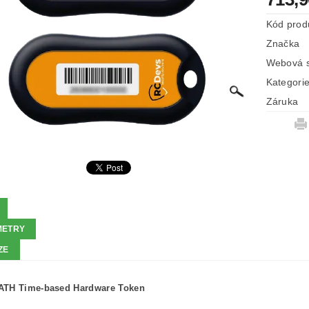
Kód prod
Značka
Webová s
Kategori
Záruka
METRY
ZE
ATH Time-based Hardware Token