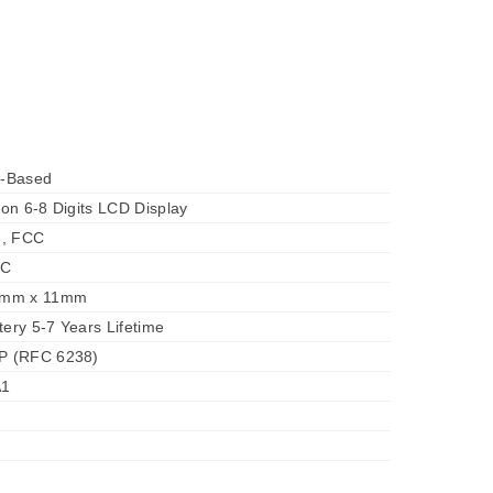
-Based
tton 6-8 Digits LCD Display
8, FCC
°C
8mm x 11mm
tery 5-7 Years Lifetime
 (RFC 6238)
1