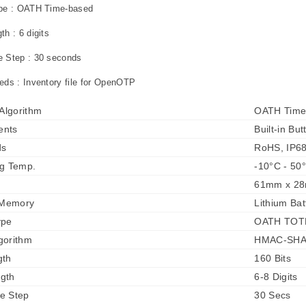
pe : OATH Time-based
h : 6 digits
 Step : 30 seconds
ds : Inventory file for OpenOTP
 Algorithm
OATH Time
ents
Built-in Bu
ds
RoHS, IP6
ng Temp.
-10°C - 50
61mm x 2
 Memory
Lithium Bat
ype
OATH TOTP
gorithm
HMAC-SHA
gth
160 Bits
gth
6-8 Digits
e Step
30 Secs