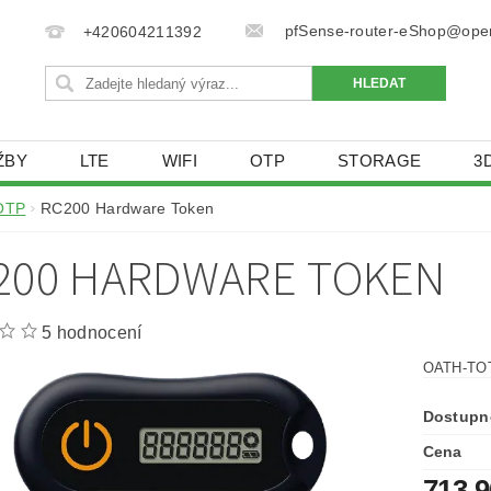
pfSense-router-eShop@open
+420604211392
ŽBY
LTE
WIFI
OTP
STORAGE
3
KONTAKTY
OTP
RC200 Hardware Token
200 HARDWARE TOKEN
5 hodnocení
OATH-TO
Dostupn
Cena
713,