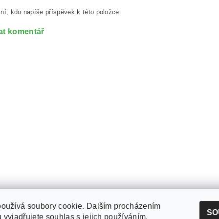
ní, kdo napíše příspěvek k této položce.
at komentář
používá soubory cookie. Dalším procházením
Zboží.cz
|
Heureka.cz
|
Open-Tech.cz
|
pfSense.cz
SO
 vyjadřujete souhlas s jejich používáním.